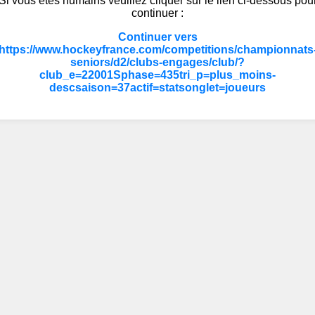
Si vous êtes humains veuillez cliquer sur le lien ci-dessous pou
continuer :
Continuer vers
https://www.hockeyfrance.com/competitions/championnats
seniors/d2/clubs-engages/club/?
club_e=22001Sphase=435tri_p=plus_moins-
descsaison=37actif=statsonglet=joueurs