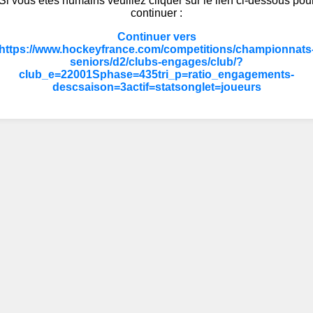
Si vous êtes humains veuillez cliquer sur le lien ci-dessous pou
continuer :
Continuer vers
https://www.hockeyfrance.com/competitions/championnats
seniors/d2/clubs-engages/club/?
club_e=22001Sphase=435tri_p=ratio_engagements-
descsaison=3actif=statsonglet=joueurs