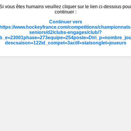
Si vous êtes humains veuillez cliquer sur le lien ci-dessous pou
continuer :
Continuer vers
https://www.hockeyfrance.com/competitions/championnats
seniors/d2/clubs-engages/club/?
ub_e=23001phase=273equipe=254poste=Dtri_p=nombre_jou
descsaison=122id_compet=3actif=statsonglet=joueurs