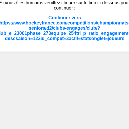
Si vous êtes humains veuillez cliquer sur le lien ci-dessous pou
continuer :
Continuer vers
https://www.hockeyfrance.com/competitions/championnats
seniors/d2/clubs-engages/club/?
lub_e=23001phase=273equipe=254tri_p=ratio_engagement
descsaison=122id_compet=3actif=statsonglet=joueurs