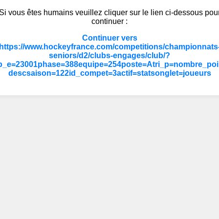
Si vous êtes humains veuillez cliquer sur le lien ci-dessous pou
continuer :
Continuer vers
https://www.hockeyfrance.com/competitions/championnats
seniors/d2/clubs-engages/club/?
b_e=23001phase=388equipe=254poste=Atri_p=nombre_poi
descsaison=122id_compet=3actif=statsonglet=joueurs