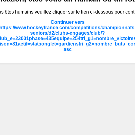
s êtes humains veuillez cliquer sur le lien ci-dessous pour cont
Continuer vers
https://www.hockeyfrance.com/competitions/championnats
seniors/d2/clubs-engages/club/?
lub_e=23001phase=435equipe=254tri_g1=nombre_victoire
ison=81actif=statsonglet=gardienstri_g2=nombre_buts_co
asc