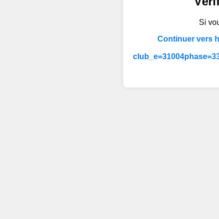
Véri
Si vou
Continuer vers 
club_e=31004phase=33