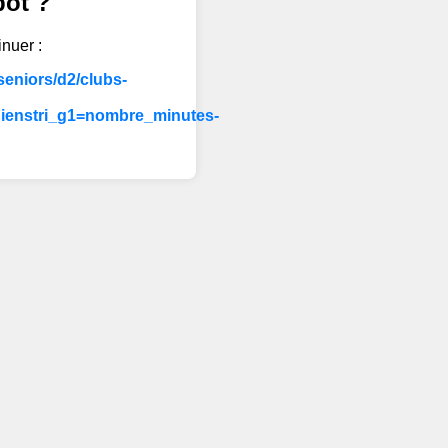
bot ?
inuer :
eniors/d2/clubs-
ienstri_g1=nombre_minutes-