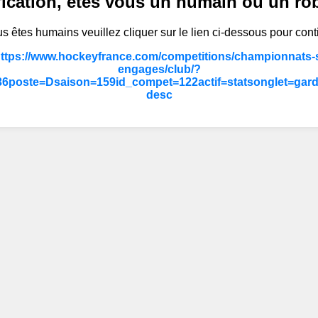
fication, êtes vous un humain ou un ro
s êtes humains veuillez cliquer sur le lien ci-dessous pour cont
https://www.hockeyfrance.com/competitions/championnats-s
engages/club/?
6poste=Dsaison=159id_compet=122actif=statsonglet=gard
desc