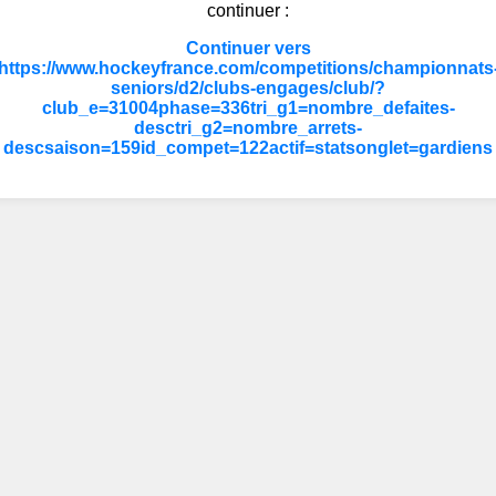
continuer :
Continuer vers
https://www.hockeyfrance.com/competitions/championnats
seniors/d2/clubs-engages/club/?
club_e=31004phase=336tri_g1=nombre_defaites-
desctri_g2=nombre_arrets-
descsaison=159id_compet=122actif=statsonglet=gardiens