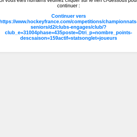
Si vous êtes humains veuillez cliquer sur le lien ci-dessous pou
continuer :
Continuer vers
https://www.hockeyfrance.com/competitions/championnats
seniors/d2/clubs-engages/club/?
club_e=31004phase=435poste=Dtri_p=nombre_points-
descsaison=159actif=statsonglet=joueurs