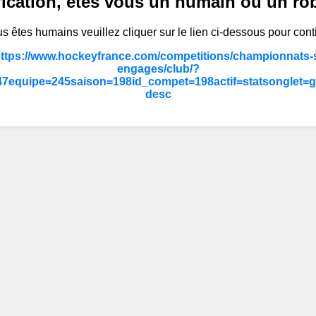
fication, êtes vous un humain ou un ro
s êtes humains veuillez cliquer sur le lien ci-dessous pour cont
https://www.hockeyfrance.com/competitions/championnats-s
engages/club/?
7equipe=245saison=198id_compet=198actif=statsonglet=g
desc