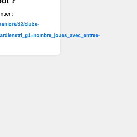
bot ?
inuer :
eniors/d2/clubs-
ardienstri_g1=nombre_joues_avec_entree-