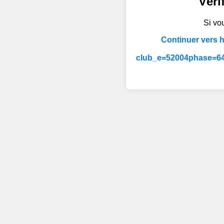
Véri
Si vou
Continuer vers 
club_e=52004phase=64