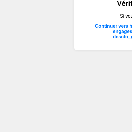
Véri
Si vou
Continuer vers 
engages
desctri