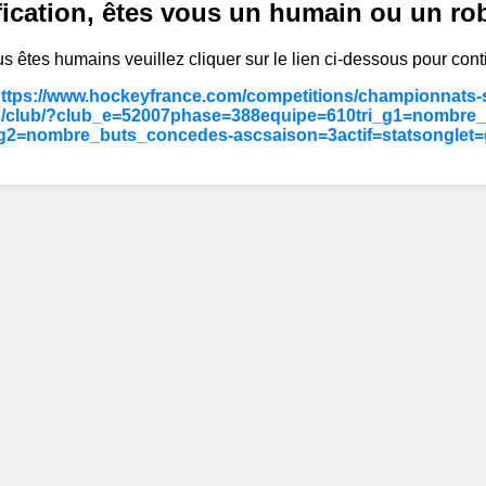
fication, êtes vous un humain ou un ro
s êtes humains veuillez cliquer sur le lien ci-dessous pour cont
https://www.hockeyfrance.com/competitions/championnats-s
/club/?club_e=52007phase=388equipe=610tri_g1=nombre_d
_g2=nombre_buts_concedes-ascsaison=3actif=statsonglet=