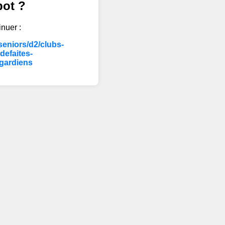
bot ?
inuer :
eniors/d2/clubs-
efaites-
gardiens