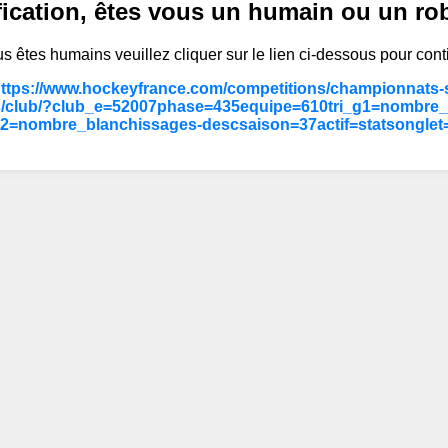
fication, êtes vous un humain ou un ro
s êtes humains veuillez cliquer sur le lien ci-dessous pour cont
https://www.hockeyfrance.com/competitions/championnats-s
/club/?club_e=52007phase=435equipe=610tri_g1=nombre_d
g2=nombre_blanchissages-descsaison=37actif=statsonglet