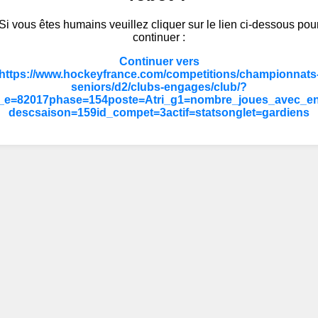
Si vous êtes humains veuillez cliquer sur le lien ci-dessous pou
continuer :
Continuer vers
https://www.hockeyfrance.com/competitions/championnats
seniors/d2/clubs-engages/club/?
_e=82017phase=154poste=Atri_g1=nombre_joues_avec_en
descsaison=159id_compet=3actif=statsonglet=gardiens