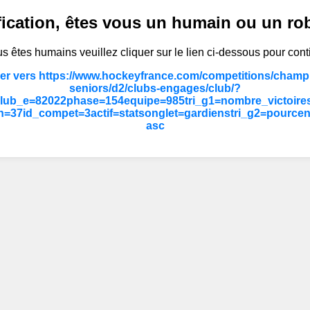
fication, êtes vous un humain ou un ro
s êtes humains veuillez cliquer sur le lien ci-dessous pour cont
er vers https://www.hockeyfrance.com/competitions/champ
seniors/d2/clubs-engages/club/?
lub_e=82022phase=154equipe=985tri_g1=nombre_victoire
=37id_compet=3actif=statsonglet=gardienstri_g2=pourcen
asc