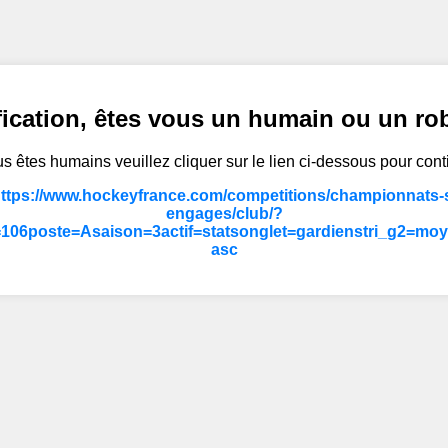
fication, êtes vous un humain ou un ro
s êtes humains veuillez cliquer sur le lien ci-dessous pour cont
https://www.hockeyfrance.com/competitions/championnats-s
engages/club/?
106poste=Asaison=3actif=statsonglet=gardienstri_g2=moy
asc