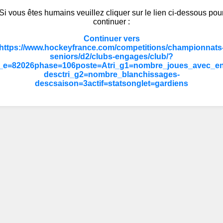
Si vous êtes humains veuillez cliquer sur le lien ci-dessous pou
continuer :
Continuer vers
https://www.hockeyfrance.com/competitions/championnats
seniors/d2/clubs-engages/club/?
_e=82026phase=106poste=Atri_g1=nombre_joues_avec_en
desctri_g2=nombre_blanchissages-
descsaison=3actif=statsonglet=gardiens