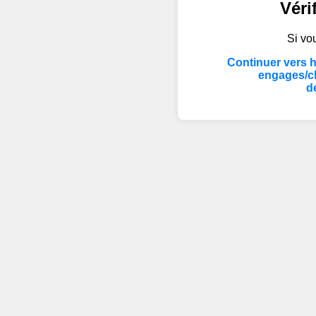
Véri
Si vou
Continuer vers 
engages/c
d