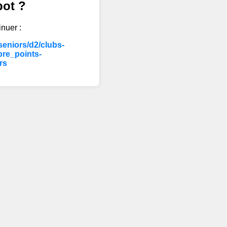
bot ?
inuer :
eniors/d2/clubs-
re_points-
rs