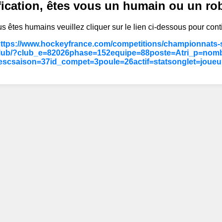
fication, êtes vous un humain ou un ro
s êtes humains veuillez cliquer sur le lien ci-dessous pour cont
https://www.hockeyfrance.com/competitions/championnats-s
lub/?club_e=82026phase=152equipe=88poste=Atri_p=nomb
escsaison=37id_compet=3poule=26actif=statsonglet=joueu