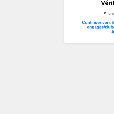
Véri
Si vou
Continuer vers 
engages/club
d