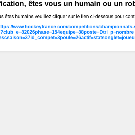
fication, êtes vous un humain ou un ro
s êtes humains veuillez cliquer sur le lien ci-dessous pour cont
https://www.hockeyfrance.com/competitions/championnats-s
/?club_e=82026phase=154equipe=88poste=Dtri_p=nombre_
escsaison=37id_compet=3poule=26actif=statsonglet=joueu