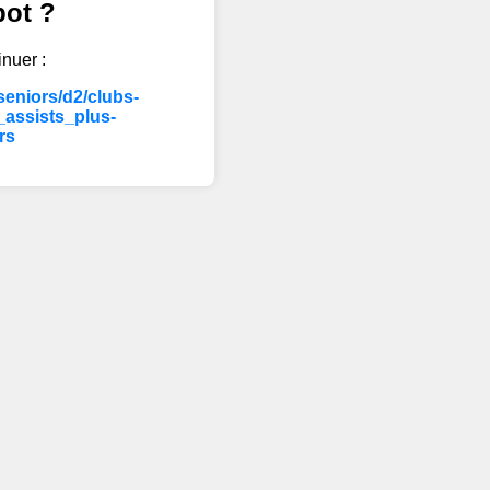
bot ?
inuer :
eniors/d2/clubs-
assists_plus-
rs