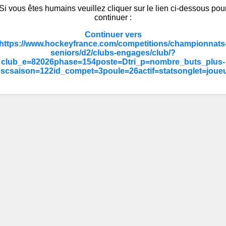
Si vous êtes humains veuillez cliquer sur le lien ci-dessous pou
continuer :
Continuer vers
https://www.hockeyfrance.com/competitions/championnats
seniors/d2/clubs-engages/club/?
club_e=82026phase=154poste=Dtri_p=nombre_buts_plus-
scsaison=122id_compet=3poule=26actif=statsonglet=joue