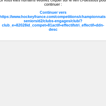
Si vous êtes humains veuillez cliquer sur le lien ci-dessous pou
continuer :
Continuer vers
https://www.hockeyfrance.com/competitions/championnats
seniors/d2/clubs-engages/club/?
club_e=82028id_compet=81actif=effectifstri_effectif=ddn-
desc