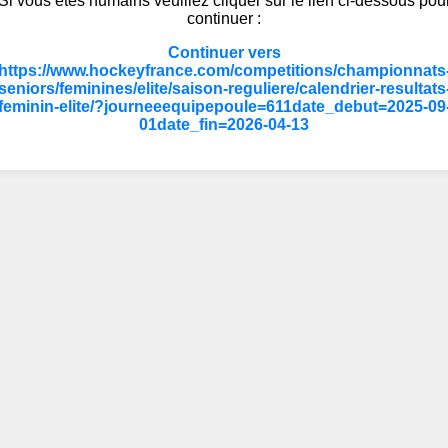
Si vous êtes humains veuillez cliquer sur le lien ci-dessous pou
continuer :
Continuer vers
https://www.hockeyfrance.com/competitions/championnats
seniors/feminines/elite/saison-reguliere/calendrier-resultats
feminin-elite/?journeeequipepoule=611date_debut=2025-09
01date_fin=2026-04-13