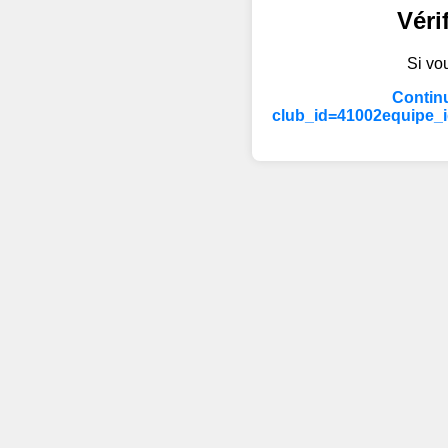
Véri
Si vou
Continu
club_id=41002equipe_