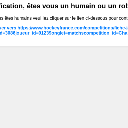
fication, êtes vous un humain ou un ro
s êtes humains veuillez cliquer sur le lien ci-dessous pour cont
er vers https://www.hockeyfrance.com/competitions/fiche-
id=3086joueur_id=91239onglet=matchscompetition_id=Ch