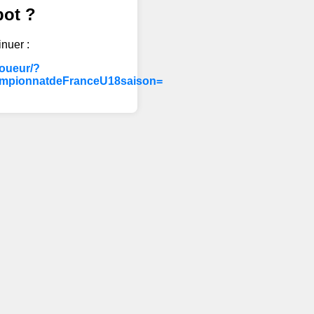
bot ?
inuer :
joueur/?
ampionnatdeFranceU18saison=