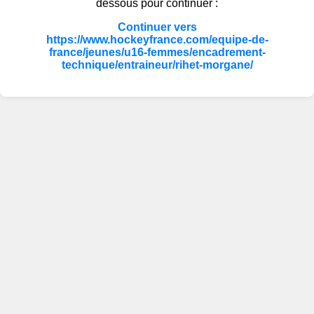
dessous pour continuer :
Continuer vers
https://www.hockeyfrance.com/equipe-de-
france/jeunes/u16-femmes/encadrement-
technique/entraineur/rihet-morgane/