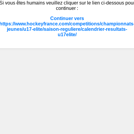
Si vous êtes humains veuillez cliquer sur le lien ci-dessous pou
continuer :
Continuer vers
https://www.hockeyfrance.com/competitions/championnats
jeunes/u17-elite/saison-reguliere/calendrier-resultats-
u17elite/