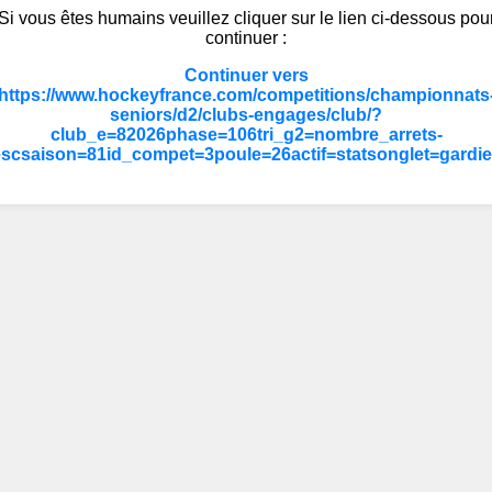
Si vous êtes humains veuillez cliquer sur le lien ci-dessous pou
continuer :
Continuer vers
https://www.hockeyfrance.com/competitions/championnats
seniors/d2/clubs-engages/club/?
club_e=82026phase=106tri_g2=nombre_arrets-
scsaison=81id_compet=3poule=26actif=statsonglet=gardi