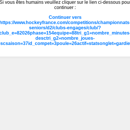
Si vous êtes humains veuillez cliquer sur le lien ci-dessous pou
continuer :
Continuer vers
https://www.hockeyfrance.com/competitions/championnats
seniors/d2/clubs-engages/club/?
club_e=82026phase=154equipe=88tri_g1=nombre_minutes
desctri_g2=nombre_joues-
scsaison=37id_compet=3poule=26actif=statsonglet=gardi