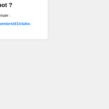
bot ?
inuer :
eniors/d1/clubs-