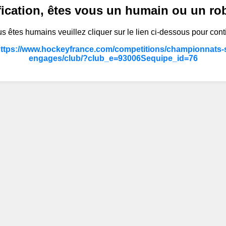
fication, êtes vous un humain ou un ro
s êtes humains veuillez cliquer sur le lien ci-dessous pour cont
https://www.hockeyfrance.com/competitions/championnats-s
engages/club/?club_e=93006Sequipe_id=76