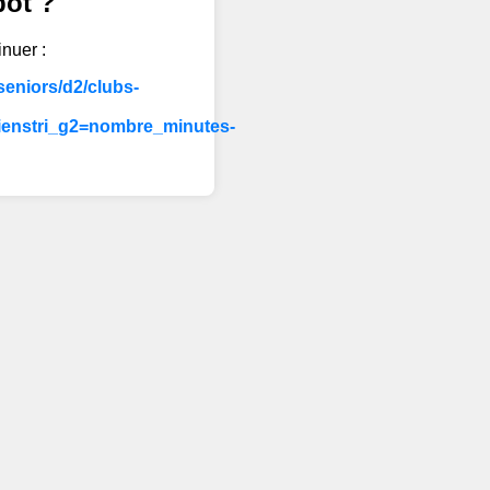
bot ?
inuer :
eniors/d2/clubs-
ienstri_g2=nombre_minutes-