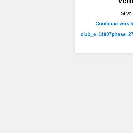
Véri
Si vou
Continuer vers 
club_e=11007phase=27