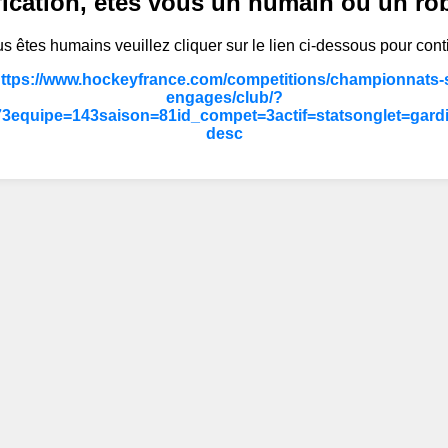
fication, êtes vous un humain ou un ro
s êtes humains veuillez cliquer sur le lien ci-dessous pour cont
https://www.hockeyfrance.com/competitions/championnats-s
engages/club/?
3equipe=143saison=81id_compet=3actif=statsonglet=gard
desc