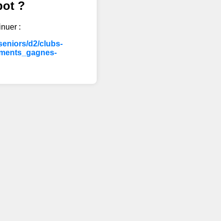
bot ?
inuer :
eniors/d2/clubs-
ements_gagnes-