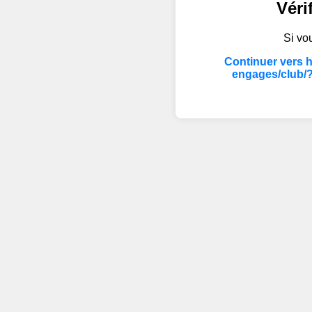
Véri
Si vou
Continuer vers 
engages/club/