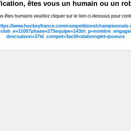
fication, êtes vous un humain ou un ro
s êtes humains veuillez cliquer sur le lien ci-dessous pour cont
https://www.hockeyfrance.com/competitions/championnats-s
?club_e=11007phase=275equipe=143tri_p=nombre_engag
descsaison=37id_compet=3actif=statsonglet=joueurs