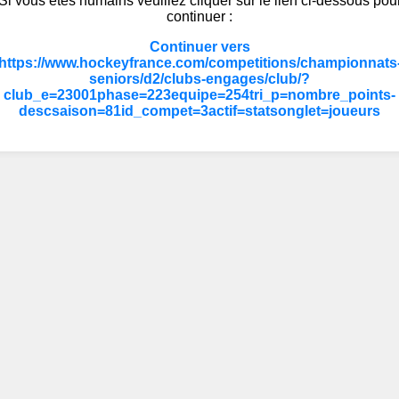
Si vous êtes humains veuillez cliquer sur le lien ci-dessous pou
continuer :
Continuer vers
https://www.hockeyfrance.com/competitions/championnats
seniors/d2/clubs-engages/club/?
club_e=23001phase=223equipe=254tri_p=nombre_points-
descsaison=81id_compet=3actif=statsonglet=joueurs