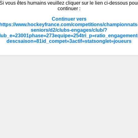
Si vous êtes humains veuillez cliquer sur le lien ci-dessous pou
continuer :
Continuer vers
https://www.hockeyfrance.com/competitions/championnats
seniors/d2/clubs-engages/club/?
lub_e=23001phase=273equipe=254tri_p=ratio_engagement
descsaison=81id_compet=3actif=statsonglet=joueurs