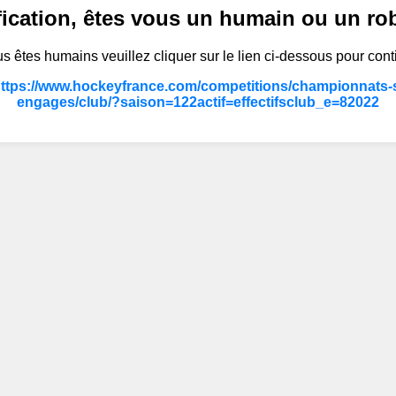
fication, êtes vous un humain ou un ro
s êtes humains veuillez cliquer sur le lien ci-dessous pour cont
https://www.hockeyfrance.com/competitions/championnats-s
engages/club/?saison=122actif=effectifsclub_e=82022