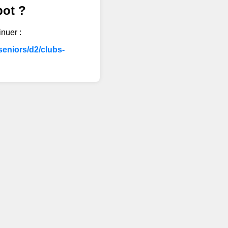
bot ?
inuer :
eniors/d2/clubs-