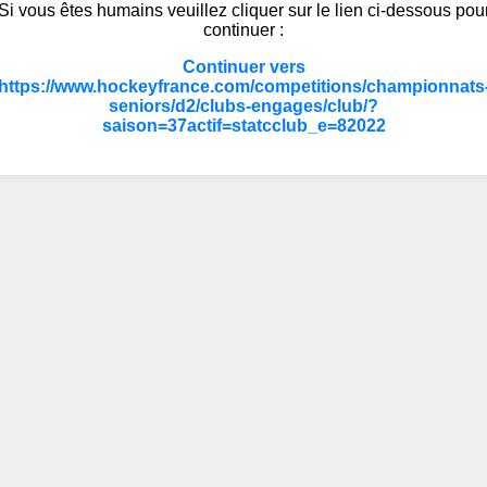
Si vous êtes humains veuillez cliquer sur le lien ci-dessous pou
continuer :
Continuer vers
https://www.hockeyfrance.com/competitions/championnats
seniors/d2/clubs-engages/club/?
saison=37actif=statcclub_e=82022