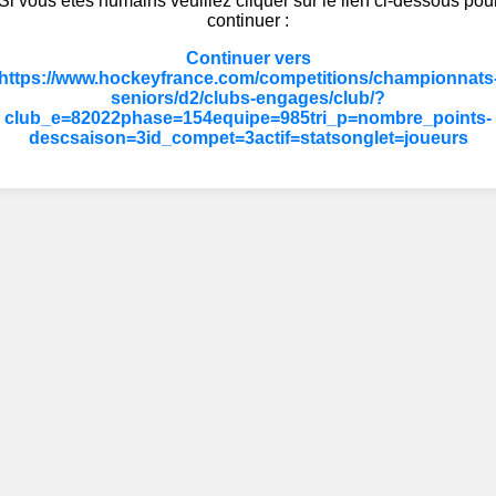
Si vous êtes humains veuillez cliquer sur le lien ci-dessous pou
continuer :
Continuer vers
https://www.hockeyfrance.com/competitions/championnats
seniors/d2/clubs-engages/club/?
club_e=82022phase=154equipe=985tri_p=nombre_points-
descsaison=3id_compet=3actif=statsonglet=joueurs