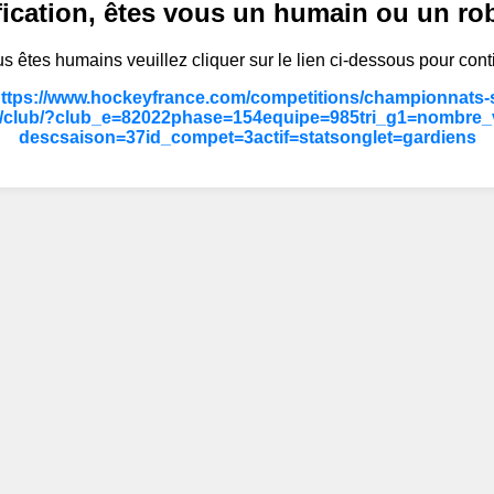
fication, êtes vous un humain ou un ro
s êtes humains veuillez cliquer sur le lien ci-dessous pour cont
https://www.hockeyfrance.com/competitions/championnats-s
/club/?club_e=82022phase=154equipe=985tri_g1=nombre_vi
descsaison=37id_compet=3actif=statsonglet=gardiens