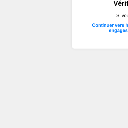
Véri
Si vou
Continuer vers 
engages