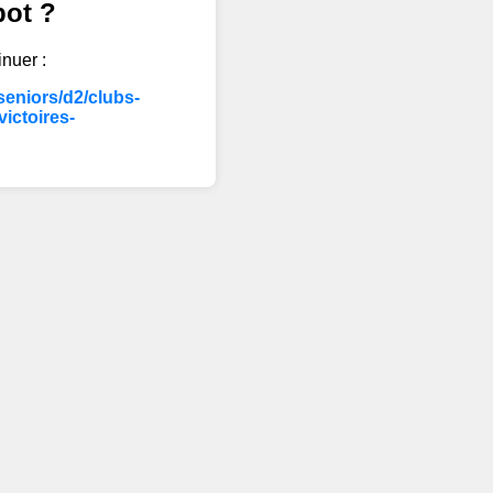
bot ?
inuer :
eniors/d2/clubs-
ctoires-