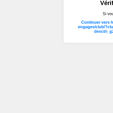
Véri
Si vou
Continuer vers 
engages/club/?cl
desctri_g