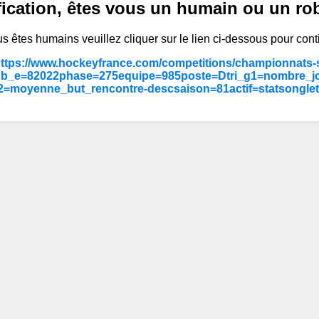
fication, êtes vous un humain ou un ro
s êtes humains veuillez cliquer sur le lien ci-dessous pour cont
https://www.hockeyfrance.com/competitions/championnats-s
ub_e=82022phase=275equipe=985poste=Dtri_g1=nombre_j
2=moyenne_but_rencontre-descsaison=81actif=statsongle