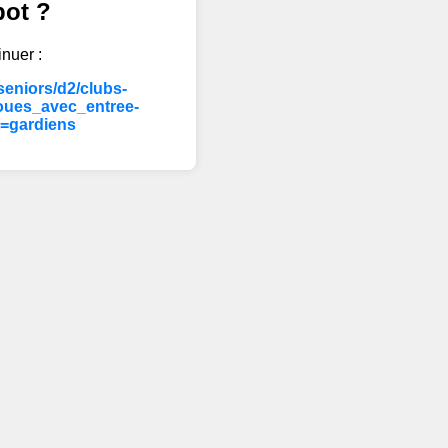
bot ?
inuer :
eniors/d2/clubs-
oues_avec_entree-
t=gardiens