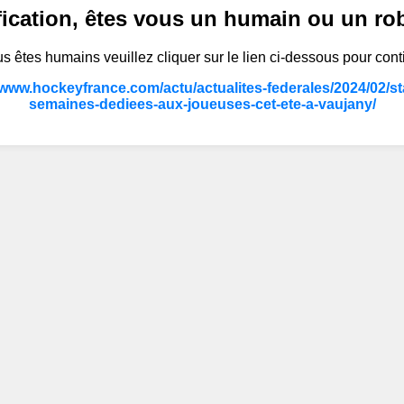
fication, êtes vous un humain ou un ro
s êtes humains veuillez cliquer sur le lien ci-dessous pour cont
/www.hockeyfrance.com/actu/actualites-federales/2024/02/s
semaines-dediees-aux-joueuses-cet-ete-a-vaujany/