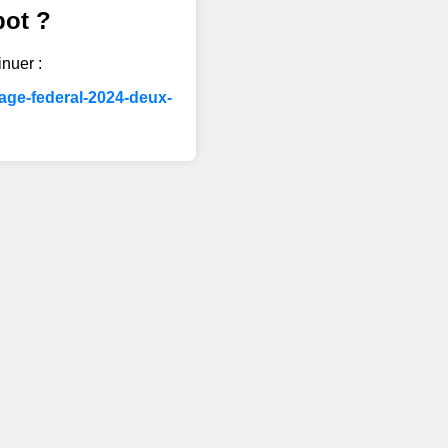
bot ?
inuer :
tage-federal-2024-deux-